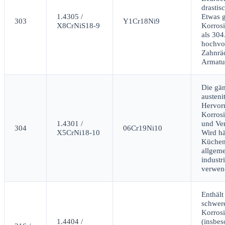
drastis
1.4305 /
Etwas g
303
Y1Cr18Ni9
X8CrNiS18-9
Korrosi
als 304
hochvo
Zahnrä
Armatu
Die gän
austeni
Hervor
Korrosi
1.4301 /
und Ver
304
06Cr19Ni10
X5CrNi18-10
Wird hä
Küchen
allgem
industr
verwen
Enthält
schwer
Korrosi
1.4404 /
(insbe