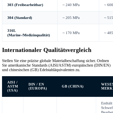
303 (Freibearbeitbar)
~ 240 MPa
~ 60
304 (Standard)
~ 205 MPa
~ 51
316L
~ 170 MPa
~ 48
(Marine-/Medizinqualität)
Internationaler Qualitätsvergleich
Stellen Sie eine präzise globale Materialbeschaffung sicher. Ordnen
Sie amerikanische Standards (AISI/ASTM) europäischen (DIN/EN)
und chinesischen (GB) Edelstahläquivalenten zu.
AISI /
DIN / EN
WESE
ASTM
GB (CHINA)
(EUROPA)
MERK
(USA)
Enthält
Schwef
Bearbei