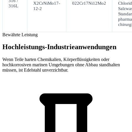
316 /
X2CrNiMo17-
022Cr17Ni12Mo2
Chlori
316L
12-2
Salzwas
Standar
pharma
chirurg
Bewährte Leistung
Hochleistungs-Industrieanwendungen
Wenn Teile harten Chemikalien, Körperflüssigkeiten oder
hochkorrosiven marinen Umgebungen ohne Abbau standhalten
müssen, ist Edelstahl unverzichtbar.