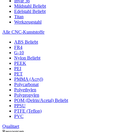
Invar 36
Mildstahl
Beliebt
Edelstahl
Beliebt
Titan
Werkzeugstahl
Alle CNC-Kunststoffe
ABS
Beliebt
FR4
G-10
Nylon
Beliebt
PEEK
PEI
PET
PMMA (Acryl)
Polycarbonat
Polyethylen
Polypropylen
POM (Delrin/Acetal)
Beliebt
PPSU
PTFE (Teflon)
PVC
Qualitaet
Ressourcen