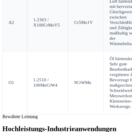
Luft härtend
mit hervor
Gleichgewi
zwischen
1.2363 /
A2
Cr5Mo1V
Verschleißfe
X100CrMoV5
und Zähigke
maßhaltig 
der
Wärmebeha
Öl härtender
Sehr gute
Bearbeitbar
vergüteten 
1.2510 /
Bevorzugt f
O1
9CrWMn
100MnCrW4
maßgeschne
Schneidwer
Messwerkze
Kleinserien-
Werkzeuge.
Bewährte Leistung
Hochleistungs-Industrieanwendungen