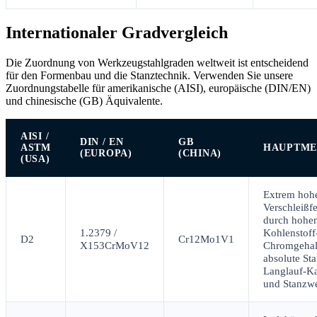
Internationaler Gradvergleich
Die Zuordnung von Werkzeugstahlgraden weltweit ist entscheidend
für den Formenbau und die Stanztechnik. Verwenden Sie unsere
Zuordnungstabelle für amerikanische (AISI), europäische (DIN/EN)
und chinesische (GB) Äquivalente.
AISI /
DIN / EN
GB
ASTM
HAUPTM
(EUROPA)
(CHINA)
(USA)
Extrem hoh
Verschleißfe
durch hohe
1.2379 /
Kohlenstoff
D2
Cr12Mo1V1
X153CrMoV12
Chromgehal
absolute Sta
Langlauf-K
und Stanzw