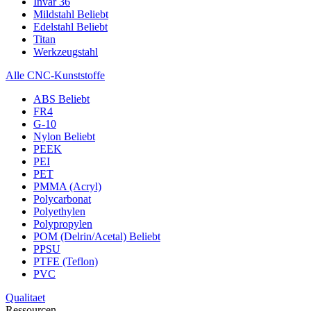
Invar 36
Mildstahl
Beliebt
Edelstahl
Beliebt
Titan
Werkzeugstahl
Alle CNC-Kunststoffe
ABS
Beliebt
FR4
G-10
Nylon
Beliebt
PEEK
PEI
PET
PMMA (Acryl)
Polycarbonat
Polyethylen
Polypropylen
POM (Delrin/Acetal)
Beliebt
PPSU
PTFE (Teflon)
PVC
Qualitaet
Ressourcen