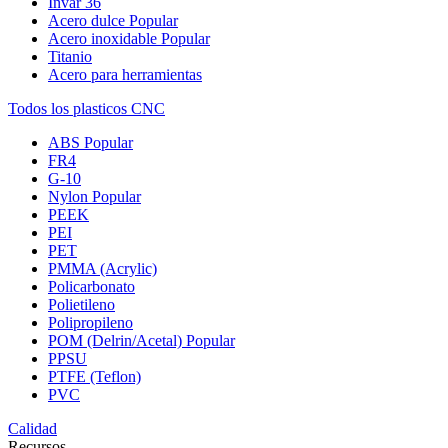
Invar 36
Acero dulce
Popular
Acero inoxidable
Popular
Titanio
Acero para herramientas
Todos los plasticos CNC
ABS
Popular
FR4
G-10
Nylon
Popular
PEEK
PEI
PET
PMMA (Acrylic)
Policarbonato
Polietileno
Polipropileno
POM (Delrin/Acetal)
Popular
PPSU
PTFE (Teflon)
PVC
Calidad
Recursos