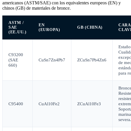
americanos (ASTM/SAE) con los equivalentes europeos (EN) y
chinos (GB) de materiales de bronce.
ASTM /
EN
CARA
SAE
GB (CHINA)
(EUROPA)
CLAV
(EE.UU.)
Estaño
Cualid
C93200
excepc
(SAE
CuSn7Zn4Pb7
ZCuSn7Pb4Zn6
de mec
660)
estánda
para r
Bronce
Resist
resiste
C95400
CuAl10Fe2
ZCuAl10Fe3
extrem
Soport
marina
severa