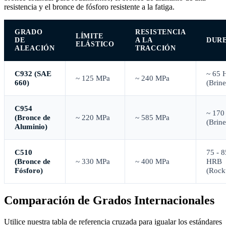
resistencia y el bronce de fósforo resistente a la fatiga.
GRADO
RESISTENCIA
LÍMITE
DE
A LA
DUR
ELÁSTICO
ALEACIÓN
TRACCIÓN
C932 (SAE
~ 65 
~ 125 MPa
~ 240 MPa
660)
(Brine
C954
~ 170
(Bronce de
~ 220 MPa
~ 585 MPa
(Brine
Aluminio)
C510
75 - 8
(Bronce de
~ 330 MPa
~ 400 MPa
HRB
Fósforo)
(Rock
Comparación de Grados Internacionales
Utilice nuestra tabla de referencia cruzada para igualar los estándares