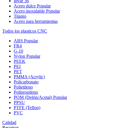
Invar 36
Acero dulce
Popular
Acero inoxidable
Popular
Titanio
Acero para herramientas
Todos los plasticos CNC
ABS
Popular
FR4
G-10
Nylon
Popular
PEEK
PEI
PET
PMMA (Acrylic)
Policarbonato
Polietileno
Polipropileno
POM (Delrin/Acetal)
Popular
PPSU
PTFE (Teflon)
PVC
Calidad
Recursos