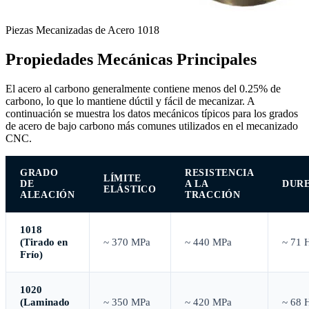
Piezas Mecanizadas de Acero 1018
Propiedades Mecánicas Principales
El acero al carbono generalmente contiene menos del 0.25% de
carbono, lo que lo mantiene dúctil y fácil de mecanizar. A
continuación se muestra los datos mecánicos típicos para los grados
de acero de bajo carbono más comunes utilizados en el mecanizado
CNC.
GRADO
RESISTENCIA
LÍMITE
DE
A LA
DUR
ELÁSTICO
ALEACIÓN
TRACCIÓN
1018
(Tirado en
~ 370 MPa
~ 440 MPa
~ 71
Frío)
1020
(Laminado
~ 350 MPa
~ 420 MPa
~ 68