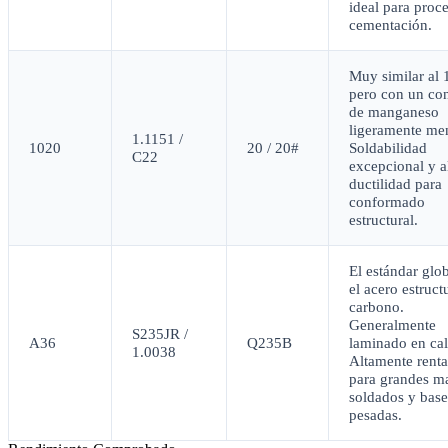
ideal para proc
cementación.
Muy similar al
pero con un co
de manganeso
ligeramente me
1.1151 /
1020
20 / 20#
Soldabilidad
C22
excepcional y a
ductilidad para
conformado
estructural.
El estándar glo
el acero estructu
carbono.
Generalmente
S235JR /
A36
Q235B
laminado en cal
1.0038
Altamente renta
para grandes m
soldados y base
pesadas.