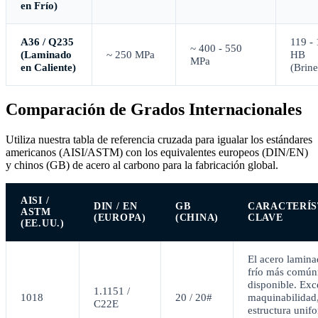
en Frío)
A36 / Q235
119 -
~ 400 - 550
(Laminado
~ 250 MPa
HB
MPa
en Caliente)
(Brine
Comparación de Grados Internacionales
Utiliza nuestra tabla de referencia cruzada para igualar los estándares
americanos (AISI/ASTM) con los equivalentes europeos (DIN/EN)
y chinos (GB) de acero al carbono para la fabricación global.
AISI /
DIN / EN
GB
CARACTERÍS
ASTM
(EUROPA)
(CHINA)
CLAVE
(EE.UU.)
El acero lamina
frío más comú
disponible. Exc
1.1151 /
1018
20 / 20#
maquinabilidad
C22E
estructura unif