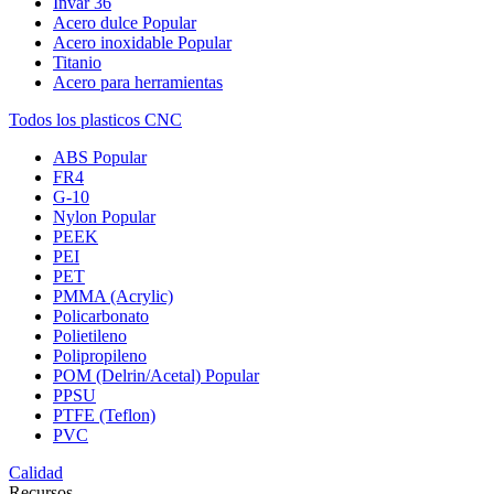
Invar 36
Acero dulce
Popular
Acero inoxidable
Popular
Titanio
Acero para herramientas
Todos los plasticos CNC
ABS
Popular
FR4
G-10
Nylon
Popular
PEEK
PEI
PET
PMMA (Acrylic)
Policarbonato
Polietileno
Polipropileno
POM (Delrin/Acetal)
Popular
PPSU
PTFE (Teflon)
PVC
Calidad
Recursos