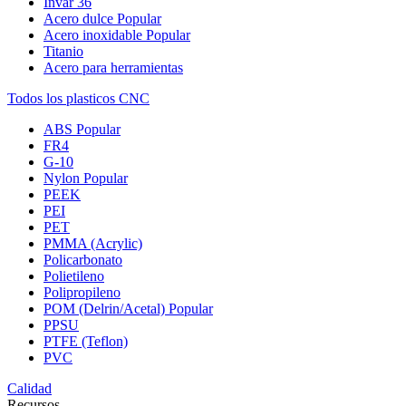
Invar 36
Acero dulce
Popular
Acero inoxidable
Popular
Titanio
Acero para herramientas
Todos los plasticos CNC
ABS
Popular
FR4
G-10
Nylon
Popular
PEEK
PEI
PET
PMMA (Acrylic)
Policarbonato
Polietileno
Polipropileno
POM (Delrin/Acetal)
Popular
PPSU
PTFE (Teflon)
PVC
Calidad
Recursos