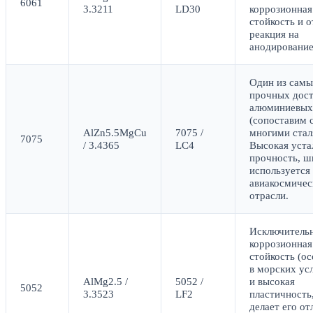
6061
3.3211
LD30
коррозионная
стойкость и 
реакция на
анодирование
Один из сам
прочных дос
алюминиевых
(сопоставим 
AlZn5.5MgCu
7075 /
многими стал
7075
/ 3.4365
LC4
Высокая уста
прочность, ш
используется 
авиакосмичес
отрасли.
Исключитель
коррозионная
стойкость (о
в морских ус
AlMg2.5 /
5052 /
и высокая
5052
3.3523
LF2
пластичность
делает его о