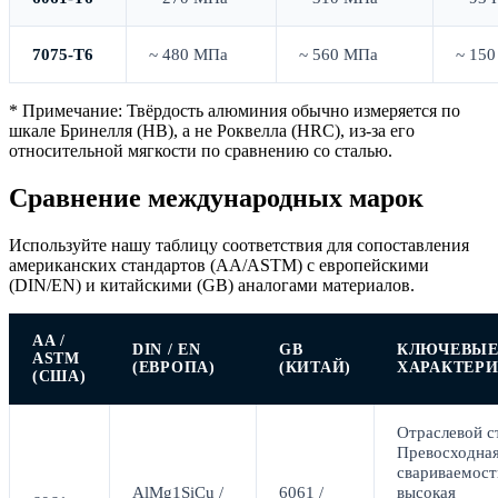
7075-T6
~ 480 МПа
~ 560 МПа
~ 15
* Примечание: Твёрдость алюминия обычно измеряется по
шкале Бринелля (HB), а не Роквелла (HRC), из-за его
относительной мягкости по сравнению со сталью.
Сравнение международных марок
Используйте нашу таблицу соответствия для сопоставления
американских стандартов (AA/ASTM) с европейскими
(DIN/EN) и китайскими (GB) аналогами материалов.
AA /
DIN / EN
GB
КЛЮЧЕВЫ
ASTM
(ЕВРОПА)
(КИТАЙ)
ХАРАКТЕР
(США)
Отраслевой с
Превосходна
свариваемост
AlMg1SiCu /
6061 /
высокая