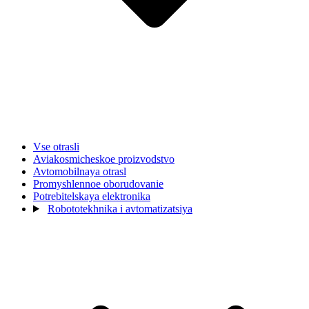
Vse otrasli
Aviakosmicheskoe proizvodstvo
Avtomobilnaya otrasl
Promyshlennoe oborudovanie
Potrebitelskaya elektronika
Robototekhnika i avtomatizatsiya