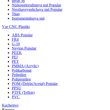
Invar 36
Nizkouglerodistaya stal
Popular
Nerzhaveyushchaya stal
Popular
Titan
Instrumentalnaya stal
Vse CNC Plastiki
ABS
Popular
FR4
G-10
Neylon
Popular
PEEK
PEI
PET
PMMA (Acrylic)
Polikarbonat
Polietilen
Polipropilen
POM (Delrin/Acetal)
Popular
PPSU
PTFE (Teflon)
PVC
Kachestvo
Resursy