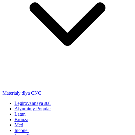
Materialy dlya CNC
Legirovannaya stal
Alyuminiy
Popular
Latun
Bronza
Med
Inconel