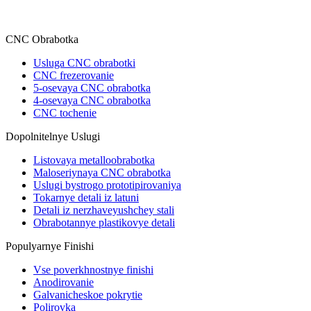
CNC Obrabotka
Usluga CNC obrabotki
CNC frezerovanie
5-osevaya CNC obrabotka
4-osevaya CNC obrabotka
CNC tochenie
Dopolnitelnye Uslugi
Listovaya metalloobrabotka
Maloseriynaya CNC obrabotka
Uslugi bystrogo prototipirovaniya
Tokarnye detali iz latuni
Detali iz nerzhaveyushchey stali
Obrabotannye plastikovye detali
Populyarnye Finishi
Vse poverkhnostnye finishi
Anodirovanie
Galvanicheskoe pokrytie
Polirovka