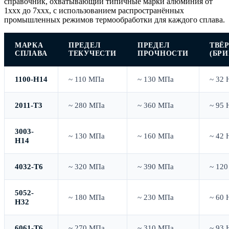
справочник, охватывающий типичные марки алюминия от
1xxx до 7xxx, с использованием распространённых
промышленных режимов термообработки для каждого сплава.
МАРКА
ПРЕДЕЛ
ПРЕДЕЛ
ТВЁ
СПЛАВА
ТЕКУЧЕСТИ
ПРОЧНОСТИ
(БР
1100-H14
~ 110 МПа
~ 130 МПа
~ 32 
2011-T3
~ 280 МПа
~ 360 МПа
~ 95 
3003-
~ 130 МПа
~ 160 МПа
~ 42 
H14
4032-T6
~ 320 МПа
~ 390 МПа
~ 12
5052-
~ 180 МПа
~ 230 МПа
~ 60 
H32
6061-T6
~ 270 МПа
~ 310 МПа
~ 93 