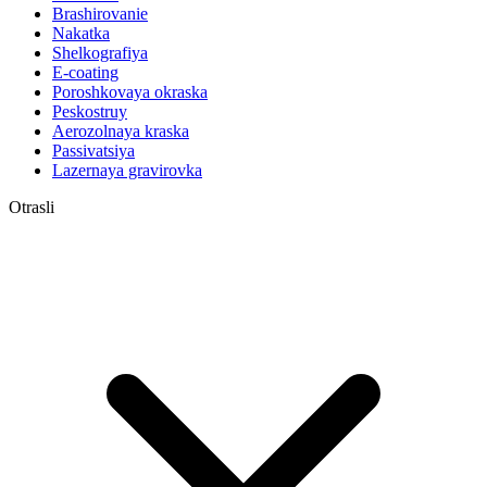
Brashirovanie
Nakatka
Shelkografiya
E-coating
Poroshkovaya okraska
Peskostruy
Aerozolnaya kraska
Passivatsiya
Lazernaya gravirovka
Otrasli