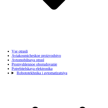
Vse otrasli
Aviakosmicheskoe proizvodstvo
Avtomobilnaya otrasl
Promyshlennoe oborudovanie
Potrebitelskaya elektronika
Robototekhnika i avtomatizatsiya