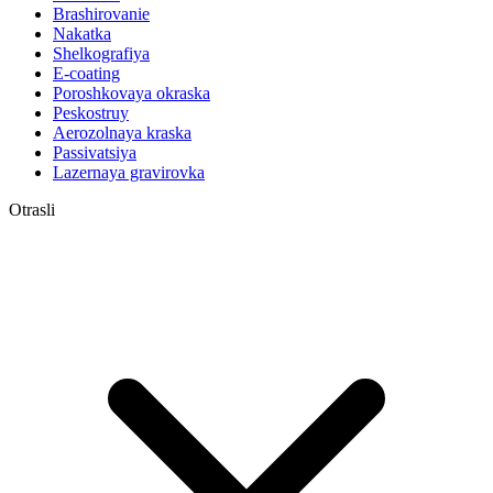
Brashirovanie
Nakatka
Shelkografiya
E-coating
Poroshkovaya okraska
Peskostruy
Aerozolnaya kraska
Passivatsiya
Lazernaya gravirovka
Otrasli