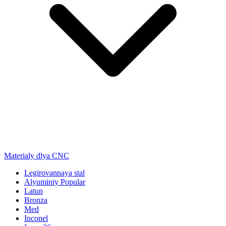
Materialy dlya CNC
Legirovannaya stal
Alyuminiy
Popular
Latun
Bronza
Med
Inconel