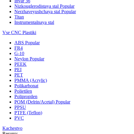
Invar 36
Nizkouglerodistaya stal
Popular
Nerzhaveyushchaya stal
Popular
Titan
Instrumentalnaya stal
Vse CNC Plastiki
ABS
Popular
FR4
G-10
Neylon
Popular
PEEK
PEI
PET
PMMA (Acrylic)
Polikarbonat
Polietilen
Polipropilen
POM (Delrin/Acetal)
Popular
PPSU
PTFE (Teflon)
PVC
Kachestvo
Resursy