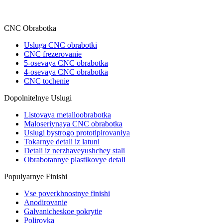
CNC Obrabotka
Usluga CNC obrabotki
CNC frezerovanie
5-osevaya CNC obrabotka
4-osevaya CNC obrabotka
CNC tochenie
Dopolnitelnye Uslugi
Listovaya metalloobrabotka
Maloseriynaya CNC obrabotka
Uslugi bystrogo prototipirovaniya
Tokarnye detali iz latuni
Detali iz nerzhaveyushchey stali
Obrabotannye plastikovye detali
Populyarnye Finishi
Vse poverkhnostnye finishi
Anodirovanie
Galvanicheskoe pokrytie
Polirovka