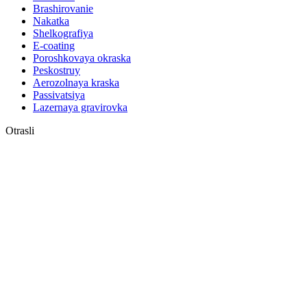
Brashirovanie
Nakatka
Shelkografiya
E-coating
Poroshkovaya okraska
Peskostruy
Aerozolnaya kraska
Passivatsiya
Lazernaya gravirovka
Otrasli