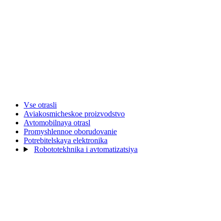
Vse otrasli
Aviakosmicheskoe proizvodstvo
Avtomobilnaya otrasl
Promyshlennoe oborudovanie
Potrebitelskaya elektronika
Robototekhnika i avtomatizatsiya