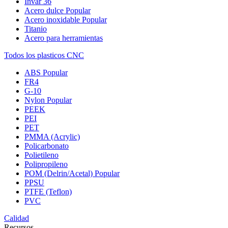
Invar 36
Acero dulce
Popular
Acero inoxidable
Popular
Titanio
Acero para herramientas
Todos los plasticos CNC
ABS
Popular
FR4
G-10
Nylon
Popular
PEEK
PEI
PET
PMMA (Acrylic)
Policarbonato
Polietileno
Polipropileno
POM (Delrin/Acetal)
Popular
PPSU
PTFE (Teflon)
PVC
Calidad
Recursos