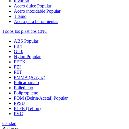
Invar 36
Acero dulce
Popular
Acero inoxidable
Popular
Titanio
Acero para herramientas
Todos los plasticos CNC
ABS
Popular
FR4
G-10
Nylon
Popular
PEEK
PEI
PET
PMMA (Acrylic)
Policarbonato
Polietileno
Polipropileno
POM (Delrin/Acetal)
Popular
PPSU
PTFE (Teflon)
PVC
Calidad
Recursos