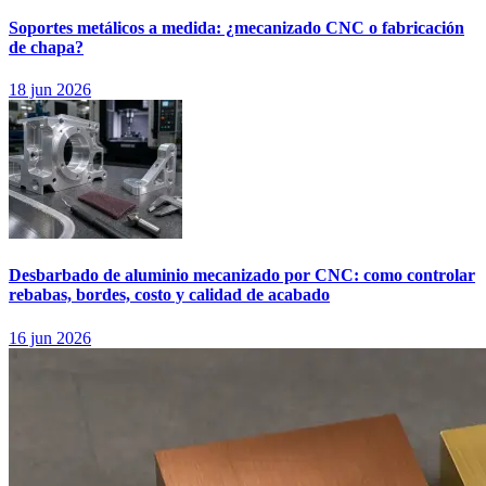
Soportes metálicos a medida: ¿mecanizado CNC o fabricación
de chapa?
18 jun 2026
Desbarbado de aluminio mecanizado por CNC: como controlar
rebabas, bordes, costo y calidad de acabado
16 jun 2026