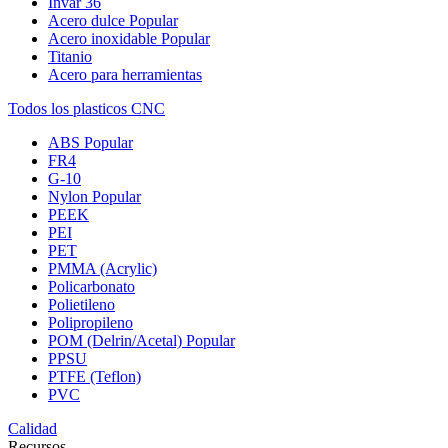
Invar 36
Acero dulce
Popular
Acero inoxidable
Popular
Titanio
Acero para herramientas
Todos los plasticos CNC
ABS
Popular
FR4
G-10
Nylon
Popular
PEEK
PEI
PET
PMMA (Acrylic)
Policarbonato
Polietileno
Polipropileno
POM (Delrin/Acetal)
Popular
PPSU
PTFE (Teflon)
PVC
Calidad
Recursos