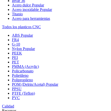
Invar 36
Acero dulce
Popular
Acero inoxidable
Popular
Titanio
Acero para herramientas
Todos los plasticos CNC
ABS
Popular
FR4
G-10
Nylon
Popular
PEEK
PEI
PET
PMMA (Acrylic)
Policarbonato
Polietileno
Polipropileno
POM (Delrin/Acetal)
Popular
PPSU
PTFE (Teflon)
PVC
Calidad
Recursos