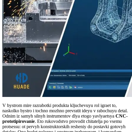
V bystrom mire razrabotki produkta kljuchevuyu rol igraet to,
naskolko bystro i tochno mozhno prevratit ideyu v rabochuyu detal.
Odnim iz samyh silnyh instrumentov dlya etogo yavlyaetsya
CNC-
prototipirovanie
. Eto rukovodstvo provodit chitatelja po vsemu
protsessu: ot pervyh konstruktorskih resheniy do postavki gotovyh
detaley. Ono budet polezno i opytnym inzheneram, i komandam,