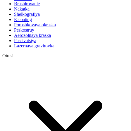
Brashirovanie
Nakatka
Shelkografiya
E-coating
Poroshkovaya okraska
Peskostruy
Aerozolnaya kraska
Passivatsiya
Lazernaya gravirovka
Otrasli