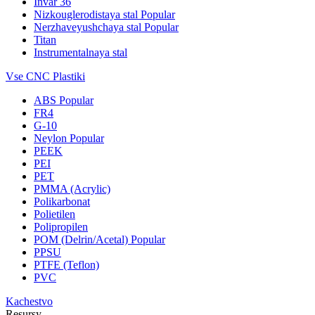
Invar 36
Nizkouglerodistaya stal
Popular
Nerzhaveyushchaya stal
Popular
Titan
Instrumentalnaya stal
Vse CNC Plastiki
ABS
Popular
FR4
G-10
Neylon
Popular
PEEK
PEI
PET
PMMA (Acrylic)
Polikarbonat
Polietilen
Polipropilen
POM (Delrin/Acetal)
Popular
PPSU
PTFE (Teflon)
PVC
Kachestvo
Resursy