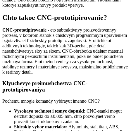
kotorye zapuskayut novyy produkt vpervye.
Chto takoe CNC-prototipirovanie?
CNC-prototipirovanie
- eto subtraktivnyy proizvodstvennyy
protsess, v kotorom stanok s chislovym programmnym upravleniem
izgotavlivaet fizicheskiy prototip iz zagotovki. V otlichie ot
additivnyh tekhnologiy, takich kak 3D-pechat, gde detal
narashchivaetsya sloy za sloem, CNC-obrabotka udalяет material
razlichnymi режuschimi instrumentami, poka ne budet poluchena
nuzhnaya forma. Etot metod cenitsya za vysokuyu tochnost,
stabilnye razmery i materialnye svoystva, maksimalno priblizhennye
k seriinoy detali.
Klyuchevye preimushchestva CNC-
prototipirovaniya
Pochemu mnogie komandy vybirayut imenno CNC?
Vysokaya tochnost i tesnye dopuski:
CNC-stanki mogut
derzhat dopuski do ±0.005 mm, chto pozvolyaet verno
proverit konstruktorskuyu zadachu.
Shirokiy vybor materialov:
Alyuminiy, stal, titan, ABS,