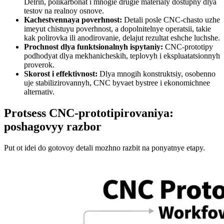
Delrin, polikarbonat i mnogie drugie materialy dostupny dlya
testov na realnoy osnove.
Kachestvennaya poverhnost:
Detali posle CNC-chasto uzhe
imeyut chistuyu poverhnost, a dopolnitelnye operatsii, takie
kak polirovka ili anodirovanie, delajut rezultat eshche luchshe.
Prochnost dlya funktsionalnyh ispytaniy:
CNC-prototipy
podhodyat dlya mekhanicheskih, teplovyh i ekspluatatsionnyh
proverok.
Skorost i effektivnost:
Dlya mnogih konstruktsiy, osobenno
uje stabilizirovannyh, CNC byvaet bystree i ekonomichnee
alternativ.
Protsess CNC-prototipirovaniya:
poshagovyy razbor
Put ot idei do gotovoy detali mozhno razbit na ponyatnye etapy.