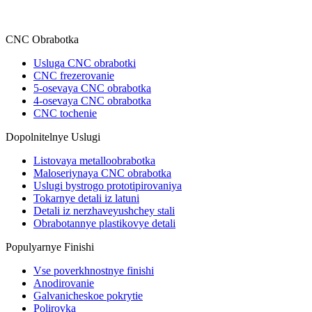
CNC Obrabotka
Usluga CNC obrabotki
CNC frezerovanie
5-osevaya CNC obrabotka
4-osevaya CNC obrabotka
CNC tochenie
Dopolnitelnye Uslugi
Listovaya metalloobrabotka
Maloseriynaya CNC obrabotka
Uslugi bystrogo prototipirovaniya
Tokarnye detali iz latuni
Detali iz nerzhaveyushchey stali
Obrabotannye plastikovye detali
Populyarnye Finishi
Vse poverkhnostnye finishi
Anodirovanie
Galvanicheskoe pokrytie
Polirovka