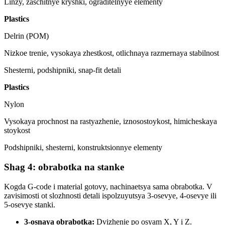
Linzy, zaschitnye kryshki, ograditelnyye elementy
Plastics
Delrin (POM)
Nizkoe trenie, vysokaya zhestkost, otlichnaya razmernaya stabilnost
Shesterni, podshipniki, snap-fit detali
Plastics
Nylon
Vysokaya prochnost na rastyazhenie, iznosostoykost, himicheskaya
stoykost
Podshipniki, shesterni, konstruktsionnye elementy
Shag 4: obrabotka na stanke
Kogda G-code i material gotovy, nachinaetsya sama obrabotka. V
zavisimosti ot slozhnosti detali ispolzuyutsya 3-osevye, 4-osevye ili
5-osevye stanki.
3-osnaya obrabotka:
Dvizhenie po osyam X, Y i Z.