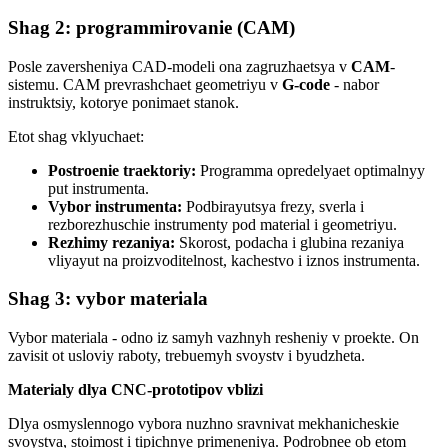
Shag 2: programmirovanie (CAM)
Posle zaversheniya CAD-modeli ona zagruzhaetsya v
CAM
-
sistemu. CAM prevrashchaet geometriyu v
G-code
- nabor
instruktsiy, kotorye ponimaet stanok.
Etot shag vklyuchaet:
Postroenie traektoriy:
Programma opredelyaet optimalnyy
put instrumenta.
Vybor instrumenta:
Podbirayutsya frezy, sverla i
rezborezhuschie instrumenty pod material i geometriyu.
Rezhimy rezaniya:
Skorost, podacha i glubina rezaniya
vliyayut na proizvoditelnost, kachestvo i iznos instrumenta.
Shag 3: vybor materiala
Vybor materiala - odno iz samyh vazhnyh resheniy v proekte. On
zavisit ot usloviy raboty, trebuemyh svoystv i byudzheta.
Materialy dlya CNC-prototipov vblizi
Dlya osmyslennogo vybora nuzhno sravnivat mekhanicheskie
svoystva, stoimost i tipichnye primeneniya. Podrobnee ob etom