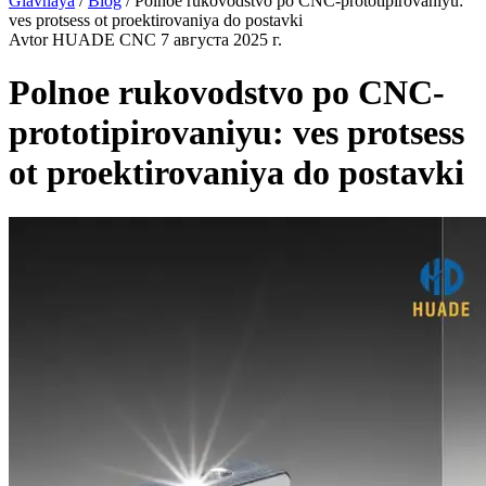
Glavnaya
/
Blog
/
Polnoe rukovodstvo po CNC-prototipirovaniyu:
ves protsess ot proektirovaniya do postavki
Avtor HUADE CNC
7 августа 2025 г.
Polnoe rukovodstvo po CNC-
prototipirovaniyu: ves protsess
ot proektirovaniya do postavki