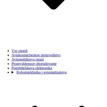
Vse otrasli
Aviakosmicheskoe proizvodstvo
Avtomobilnaya otrasl
Promyshlennoe oborudovanie
Potrebitelskaya elektronika
Robototekhnika i avtomatizatsiya