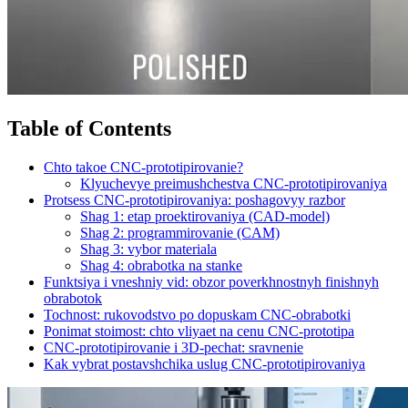
Table of Contents
Chto takoe CNC-prototipirovanie?
Klyuchevye preimushchestva CNC-prototipirovaniya
Protsess CNC-prototipirovaniya: poshagovyy razbor
Shag 1: etap proektirovaniya (CAD-model)
Shag 2: programmirovanie (CAM)
Shag 3: vybor materiala
Shag 4: obrabotka na stanke
Funktsiya i vneshniy vid: obzor poverkhnostnyh finishnyh
obrabotok
Tochnost: rukovodstvo po dopuskam CNC-obrabotki
Ponimat stoimost: chto vliyaet na cenu CNC-prototipa
CNC-prototipirovanie i 3D-pechat: sravnenie
Kak vybrat postavshchika uslug CNC-prototipirovaniya