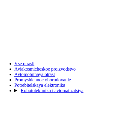
Vse otrasli
Aviakosmicheskoe proizvodstvo
Avtomobilnaya otrasl
Promyshlennoe oborudovanie
Potrebitelskaya elektronika
Robototekhnika i avtomatizatsiya