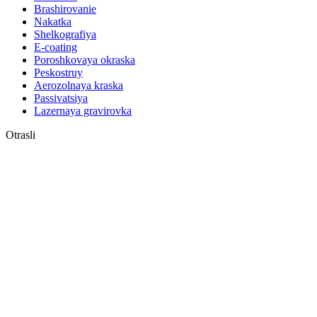
Brashirovanie
Nakatka
Shelkografiya
E-coating
Poroshkovaya okraska
Peskostruy
Aerozolnaya kraska
Passivatsiya
Lazernaya gravirovka
Otrasli