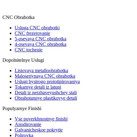
CNC Obrabotka
Usluga CNC obrabotki
CNC frezerovanie
5-osevaya CNC obrabotka
4-osevaya CNC obrabotka
CNC tochenie
Dopolnitelnye Uslugi
Listovaya metalloobrabotka
Maloseriynaya CNC obrabotka
Uslugi bystrogo prototipirovaniya
Tokarnye detali iz latuni
Detali iz nerzhaveyushchey stali
Obrabotannye plastikovye detali
Populyarnye Finishi
Vse poverkhnostnye finishi
Anodirovanie
Galvanicheskoe pokrytie
Polirovka