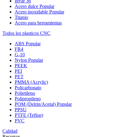
Invar 36
Acero dulce
Popular
Acero inoxidable
Popular
Titanio
Acero para herramientas
Todos los plasticos CNC
ABS
Popular
FR4
G-10
Nylon
Popular
PEEK
PEI
PET
PMMA (Acrylic)
Policarbonato
Polietileno
Polipropileno
POM (Delrin/Acetal)
Popular
PPSU
PTFE (Teflon)
PVC
Calidad
Recursos