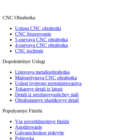
CNC Obrabotka
Usluga CNC obrabotki
CNC frezerovanie
5-osevaya CNC obrabotka
4-osevaya CNC obrabotka
CNC tochenie
Dopolnitelnye Uslugi
Listovaya metalloobrabotka
Maloseriynaya CNC obrabotka
Uslugi bystrogo prototipirovaniya
Tokarnye detali iz latuni
Detali iz nerzhaveyushchey stali
Obrabotannye plastikovye detali
Populyarnye Finishi
Vse poverkhnostnye finishi
Anodirovanie
Galvanicheskoe pokrytie
Polirovka