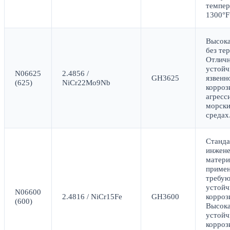
темпер
1300°F
Высока
без те
Отлич
устойч
N06625
2.4856 /
GH3625
язвенн
(625)
NiCr22Mo9Nb
корроз
агресс
морски
средах
Станд
инжен
матери
примен
требу
устойч
N06600
2.4816 / NiCr15Fe
GH3600
корроз
(600)
Высок
устойч
корро