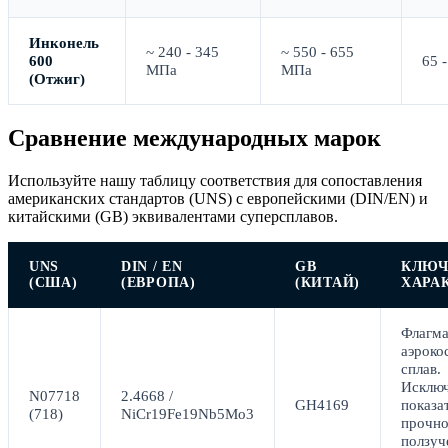
Инконель
~ 240 - 345
~ 550 - 655
600
65 
МПа
МПа
(Отжиг)
Сравнение международных марок
Используйте нашу таблицу соответствия для сопоставления
американских стандартов (UNS) с европейскими (DIN/EN) и
китайскими (GB) эквивалентами суперсплавов.
UNS
DIN / EN
GB
КЛЮЧ
(США)
(ЕВРОПА)
(КИТАЙ)
ХАРА
Флагма
аэроко
сплав.
Исклю
N07718
2.4668 /
GH4169
показа
(718)
NiCr19Fe19Nb5Mo3
прочно
ползуч