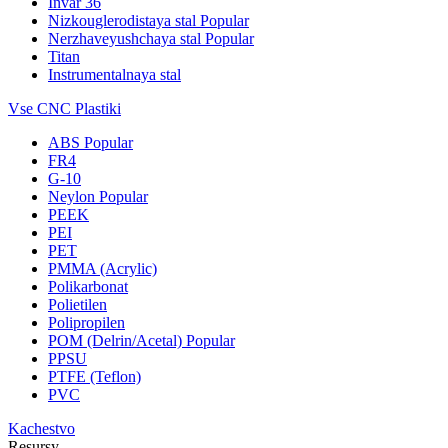
Invar 36
Nizkouglerodistaya stal
Popular
Nerzhaveyushchaya stal
Popular
Titan
Instrumentalnaya stal
Vse CNC Plastiki
ABS
Popular
FR4
G-10
Neylon
Popular
PEEK
PEI
PET
PMMA (Acrylic)
Polikarbonat
Polietilen
Polipropilen
POM (Delrin/Acetal)
Popular
PPSU
PTFE (Teflon)
PVC
Kachestvo
Resursy