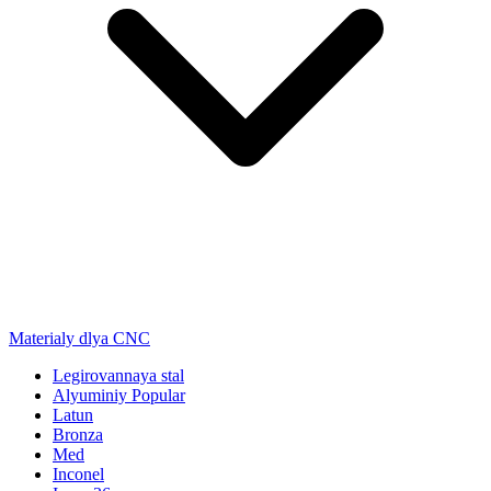
Materialy dlya CNC
Legirovannaya stal
Alyuminiy
Popular
Latun
Bronza
Med
Inconel