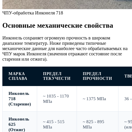
ЧПУ-обработка Инконеля 718
Основные механические свойства
Инконель сохраняет огромную прочность в широком
диапазоне температур. Ниже приведены типичные
механические данные для наиболее часто обрабатываемых на
ЧПУ марок Инконеля (значения отражают состояние после
старения или отжига).
МАРКА
ПРЕДЕЛ
ПРЕДЕЛ
ТВ
СПЛАВА
ТЕКУЧЕСТИ
ПРОЧНОСТИ
Инконель
~ 1035 - 1170
718
~ 1375 МПа
36 
МПа
(Старение)
Инконель
~ 415 - 515
~ 825 - 895
~ 9
625
МПа
МПа
(ил
(Отжиг)