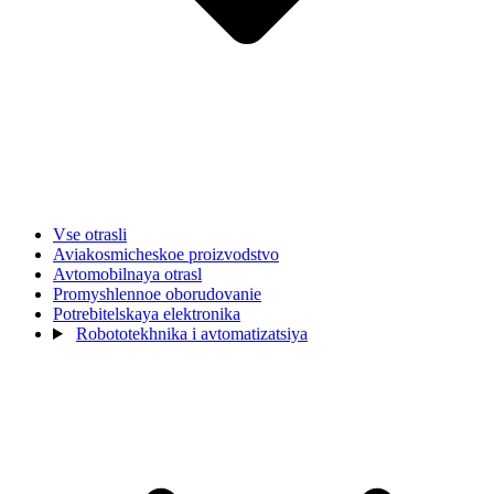
Vse otrasli
Aviakosmicheskoe proizvodstvo
Avtomobilnaya otrasl
Promyshlennoe oborudovanie
Potrebitelskaya elektronika
Robototekhnika i avtomatizatsiya