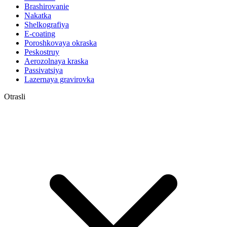
Brashirovanie
Nakatka
Shelkografiya
E-coating
Poroshkovaya okraska
Peskostruy
Aerozolnaya kraska
Passivatsiya
Lazernaya gravirovka
Otrasli