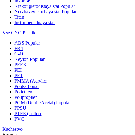
Invar 36
Nizkouglerodistaya stal
Popular
Nerzhaveyushchaya stal
Popular
Titan
Instrumentalnaya stal
Vse CNC Plastiki
ABS
Popular
FR4
G-10
Neylon
Popular
PEEK
PEI
PET
PMMA (Acrylic)
Polikarbonat
Polietilen
Polipropilen
POM (Delrin/Acetal)
Popular
PPSU
PTFE (Teflon)
PVC
Kachestvo
Resursy