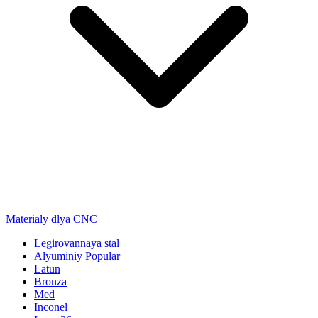
Materialy dlya CNC
Legirovannaya stal
Alyuminiy
Popular
Latun
Bronza
Med
Inconel