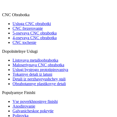
CNC Obrabotka
Usluga CNC obrabotki
CNC frezerovanie
5-osevaya CNC obrabotka
4-osevaya CNC obrabotka
CNC tochenie
Dopolnitelnye Uslugi
Listovaya metalloobrabotka
Maloseriynaya CNC obrabotka
Uslugi bystrogo prototipirovaniya
Tokarnye detali iz latuni
Detali iz nerzhaveyushchey stali
Obrabotannye plastikovye detali
Populyarnye Finishi
Vse poverkhnostnye finishi
Anodirovanie
Galvanicheskoe pokrytie
Polirovka