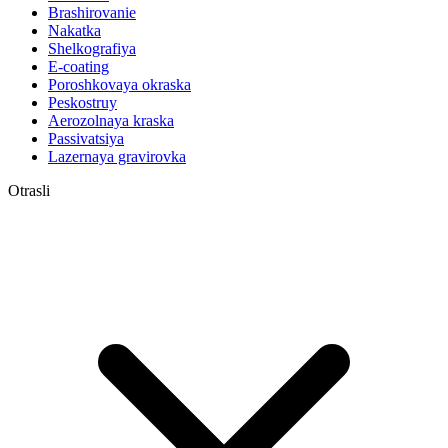
Brashirovanie
Nakatka
Shelkografiya
E-coating
Poroshkovaya okraska
Peskostruy
Aerozolnaya kraska
Passivatsiya
Lazernaya gravirovka
Otrasli