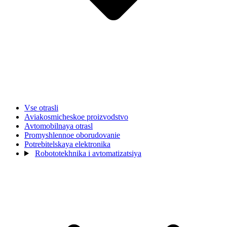
Vse otrasli
Aviakosmicheskoe proizvodstvo
Avtomobilnaya otrasl
Promyshlennoe oborudovanie
Potrebitelskaya elektronika
Robototekhnika i avtomatizatsiya