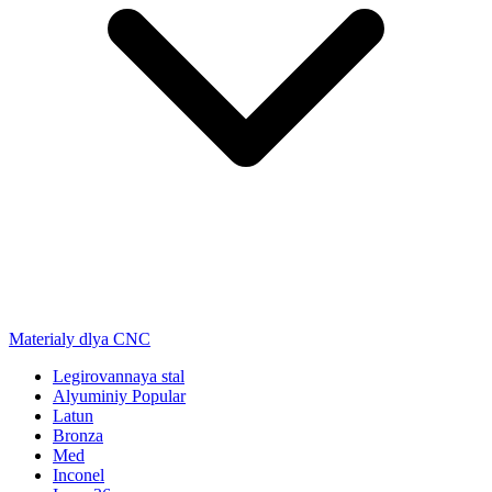
Materialy dlya CNC
Legirovannaya stal
Alyuminiy
Popular
Latun
Bronza
Med
Inconel