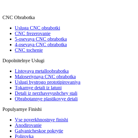
CNC Obrabotka
Usluga CNC obrabotki
CNC frezerovanie
5-osevaya CNC obrabotka
4-osevaya CNC obrabotka
CNC tochenie
Dopolnitelnye Uslugi
Listovaya metalloobrabotka
Maloseriynaya CNC obrabotka
Uslugi bystrogo prototipirovaniya
Tokarnye detali iz latuni
Detali iz nerzhaveyushchey stali
Obrabotannye plastikovye detali
Populyarnye Finishi
Vse poverkhnostnye finishi
Anodirovanie
Galvanicheskoe pokrytie
Polirovka