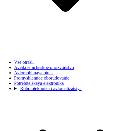
Vse otrasli
Aviakosmicheskoe proizvodstvo
Avtomobilnaya otrasl
Promyshlennoe oborudovanie
Potrebitelskaya elektronika
Robototekhnika i avtomatizatsiya