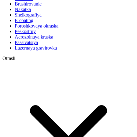
Brashirovanie
Nakatka
Shelkografiya
E-coating
Poroshkovaya okraska
Peskostruy
Aerozolnaya kraska
Passivatsiya
Lazernaya gravirovka
Otrasli