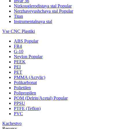
Invar 36
Nizkouglerodistaya stal
Popular
Nerzhaveyushchaya stal
Popular
Titan
Instrumentalnaya stal
Vse CNC Plastiki
ABS
Popular
FR4
G-10
Neylon
Popular
PEEK
PEI
PET
PMMA (Acrylic)
Polikarbonat
Polietilen
Polipropilen
POM (Delrin/Acetal)
Popular
PPSU
PTFE (Teflon)
PVC
Kachestvo
Resursy