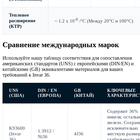
Тепловое
-6
расширение
~ 1.2 x 10
/°C
(Между 20°C и 100°C)
(КТР)
Сравнение международных марок
Используйте нашу таблицу соответствия для сопоставления
американских стандартов (UNS) с европейскими (DIN/EN) и
китайскими (GB) эквивалентами материалов для ваших
требований к Invar 36.
UNS
DIN / EN
GB
КЛЮЧЕВЫЕ
(США)
(ЕВРОПА)
(КИТАЙ)
ХАРАКТЕРИС
Содержит 36%
никеля, остальн
железо. Сохран
K93600
исключительно
1.3912 /
(Invar
4J36
жесткую разме
Ni36
36)
стабильность п