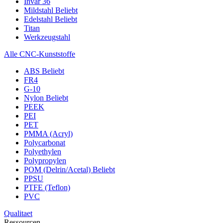
Invar 36
Mildstahl
Beliebt
Edelstahl
Beliebt
Titan
Werkzeugstahl
Alle CNC-Kunststoffe
ABS
Beliebt
FR4
G-10
Nylon
Beliebt
PEEK
PEI
PET
PMMA (Acryl)
Polycarbonat
Polyethylen
Polypropylen
POM (Delrin/Acetal)
Beliebt
PPSU
PTFE (Teflon)
PVC
Qualitaet
Ressourcen