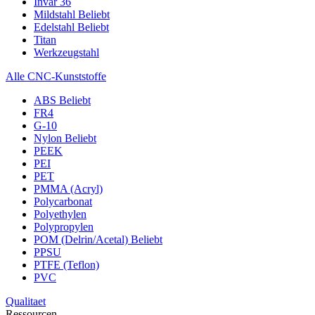
Invar 36
Mildstahl
Beliebt
Edelstahl
Beliebt
Titan
Werkzeugstahl
Alle CNC-Kunststoffe
ABS
Beliebt
FR4
G-10
Nylon
Beliebt
PEEK
PEI
PET
PMMA (Acryl)
Polycarbonat
Polyethylen
Polypropylen
POM (Delrin/Acetal)
Beliebt
PPSU
PTFE (Teflon)
PVC
Qualitaet
Ressourcen