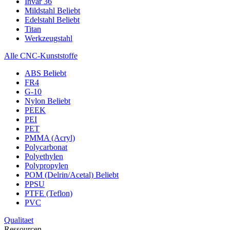
Invar 36
Mildstahl
Beliebt
Edelstahl
Beliebt
Titan
Werkzeugstahl
Alle CNC-Kunststoffe
ABS
Beliebt
FR4
G-10
Nylon
Beliebt
PEEK
PEI
PET
PMMA (Acryl)
Polycarbonat
Polyethylen
Polypropylen
POM (Delrin/Acetal)
Beliebt
PPSU
PTFE (Teflon)
PVC
Qualitaet
Ressourcen