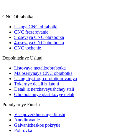
CNC Obrabotka
Usluga CNC obrabotki
CNC frezerovanie
5-osevaya CNC obrabotka
4-osevaya CNC obrabotka
CNC tochenie
Dopolnitelnye Uslugi
Listovaya metalloobrabotka
Maloseriynaya CNC obrabotka
Uslugi bystrogo prototipirovaniya
Tokarnye detali iz latuni
Detali iz nerzhaveyushchey stali
Obrabotannye plastikovye detali
Populyarnye Finishi
Vse poverkhnostnye finishi
Anodirovanie
Galvanicheskoe pokrytie
Polirovka