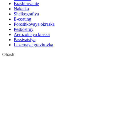
Brashirovanie
Nakatka
Shelkografiya
E-coating
Poroshkovaya okraska
Peskostruy
Aerozolnaya kraska
Passivatsiya
Lazernaya gravirovka
Otrasli