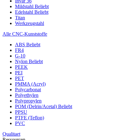
Invar 36
Mildstahl
Beliebt
Edelstahl
Beliebt
Titan
Werkzeugstahl
Alle CNC-Kunststoffe
ABS
Beliebt
FR4
G-10
Nylon
Beliebt
PEEK
PEI
PET
PMMA (Acryl)
Polycarbonat
Polyethylen
Polypropylen
POM (Delrin/Acetal)
Beliebt
PPSU
PTFE (Teflon)
PVC
Qualitaet
Ressourcen