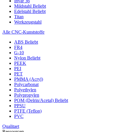
Invar 36
Mildstahl
Beliebt
Edelstahl
Beliebt
Titan
Werkzeugstahl
Alle CNC-Kunststoffe
ABS
Beliebt
FR4
G-10
Nylon
Beliebt
PEEK
PEI
PET
PMMA (Acryl)
Polycarbonat
Polyethylen
Polypropylen
POM (Delrin/Acetal)
Beliebt
PPSU
PTFE (Teflon)
PVC
Qualitaet
Ressourcen